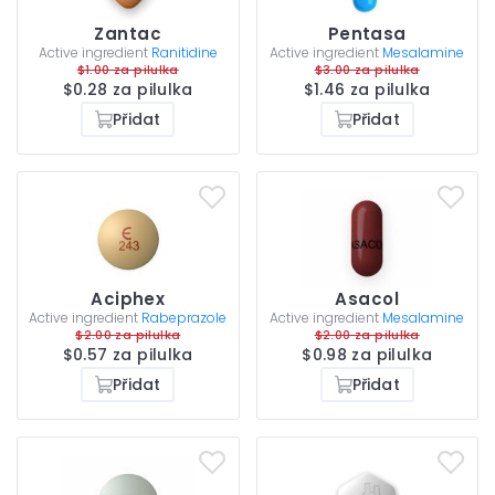
Zantac
Pentasa
Active ingredient
Ranitidine
Active ingredient
Mesalamine
$1.00 za pilulka
$3.00 za pilulka
$0.28 za pilulka
$1.46 za pilulka
Přidat
Přidat
Aciphex
Asacol
Active ingredient
Rabeprazole
Active ingredient
Mesalamine
$2.00 za pilulka
$2.00 za pilulka
$0.57 za pilulka
$0.98 za pilulka
Přidat
Přidat