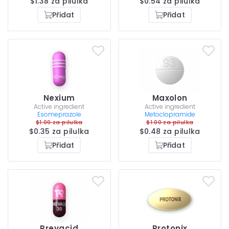
$1.38 za pilulka
$0.54 za pilulka
Přidat
Přidat
Nexium
Maxolon
Active ingredient
Active ingredient
Esomeprazole
Metoclopramide
$1.00 za pilulka
$1.00 za pilulka
$0.35 za pilulka
$0.48 za pilulka
Přidat
Přidat
Prevacid
Protonix