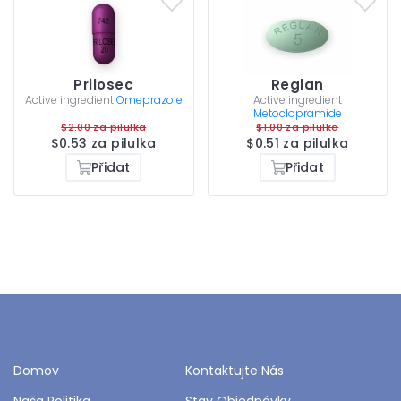
Prilosec
Reglan
Active ingredient
Omeprazole
Active ingredient
Metoclopramide
$2.00 za pilulka
$1.00 za pilulka
$0.53 za pilulka
$0.51 za pilulka
Přidat
Přidat
Domov
Kontaktujte Nás
Naša Politika
Stav Objednávky