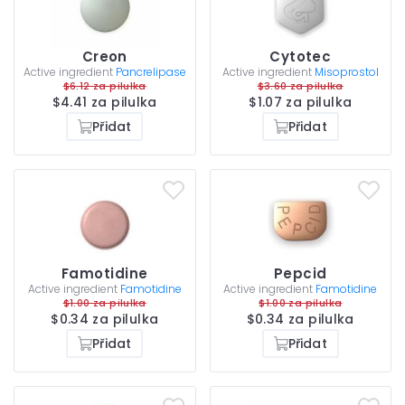
Creon
Cytotec
Active ingredient
Pancrelipase
Active ingredient
Misoprostol
$6.12 za pilulka
$3.60 za pilulka
$4.41 za pilulka
$1.07 za pilulka
Přidat
Přidat
Famotidine
Pepcid
Active ingredient
Famotidine
Active ingredient
Famotidine
$1.00 za pilulka
$1.00 za pilulka
$0.34 za pilulka
$0.34 za pilulka
Přidat
Přidat