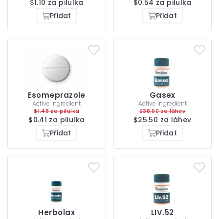
$1.10 za pilulka
$0.54 za pilulka
Přidat
Přidat
Esomeprazole
Gasex
Active ingredient
Active ingredient
$1.48 za pilulka
$38.00 za láhev
$0.41 za pilulka
$25.50 za láhev
Přidat
Přidat
Herbolax
LIV.52