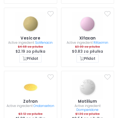
Vesicare
Xifaxan
Active ingredient
Solifenacin
Active ingredient
Rifaximin
$4.68 za pilulka
$3.00 za pilulka
$2.19 za pilulka
$0.83 za pilulka
Přidat
Přidat
Zofran
Motilium
Active ingredient
Ondansetron
Active ingredient
Domperidone
$3.12 za pilulka
$1.36 za pilulka