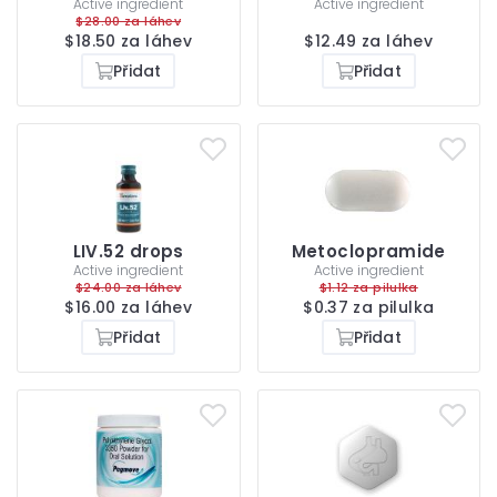
Active ingredient
Active ingredient
$28.00 za láhev
$18.50 za láhev
$12.49 za láhev
Přidat
Přidat
LIV.52 drops
Metoclopramide
Active ingredient
Active ingredient
$24.00 za láhev
$1.12 za pilulka
$16.00 za láhev
$0.37 za pilulka
Přidat
Přidat