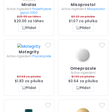
Miralax
Misoprostol
Active ingredient
Polyethylene
Active ingredient
Misoprostol
glycol 3350
$29.99 za láhev
$3.23 za pilulka
$20.00 za láhev
$1.07 za pilulka
Přidat
Přidat
Motegrity
Active ingredient
Prucalopride
Omeprazole
Active ingredient
$3.68 za pilulka
$1.96 za pilulka
$1.83 za pilulka
$0.64 za pilulka
Přidat
Přidat