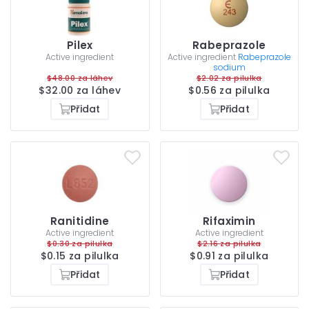
Pilex
Rabeprazole
Active ingredient
Active ingredient
Rabeprazole
sodium
$48.00 za láhev
$2.02 za pilulka
$32.00 za láhev
$0.56 za pilulka
Přidat
Přidat
Ranitidine
Rifaximin
Active ingredient
Active ingredient
$0.30 za pilulka
$2.16 za pilulka
$0.15 za pilulka
$0.91 za pilulka
Přidat
Přidat