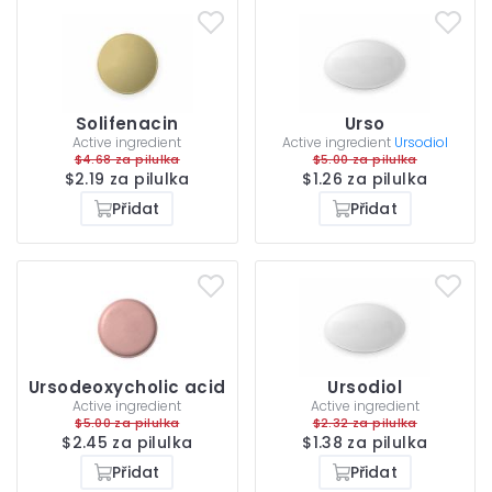
Solifenacin
Urso
Active ingredient
Active ingredient
Ursodiol
$4.68 za pilulka
$5.00 za pilulka
$2.19 za pilulka
$1.26 za pilulka
Přidat
Přidat
Ursodeoxycholic acid
Ursodiol
Active ingredient
Active ingredient
$5.00 za pilulka
$2.32 za pilulka
$2.45 za pilulka
$1.38 za pilulka
Přidat
Přidat