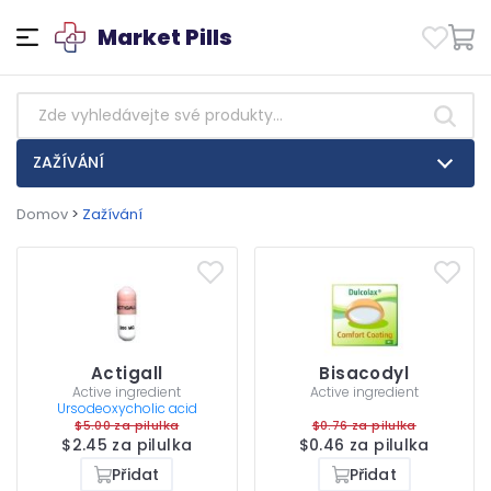
Market Pills
ZAŽÍVÁNÍ
Domov
>
Zažívání
Actigall
Bisacodyl
Active ingredient
Active ingredient
Ursodeoxycholic acid
$5.00 za pilulka
$0.76 za pilulka
$2.45 za pilulka
$0.46 za pilulka
Přidat
Přidat