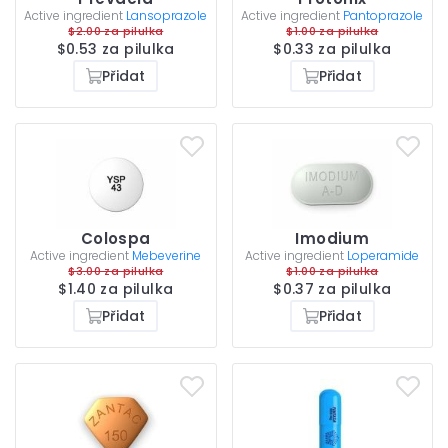
Active ingredient
Lansoprazole
Active ingredient
Pantoprazole
$2.00 za pilulka
$1.00 za pilulka
$0.53 za pilulka
$0.33 za pilulka
Přidat
Přidat
Colospa
Imodium
Active ingredient
Mebeverine
Active ingredient
Loperamide
$3.00 za pilulka
$1.00 za pilulka
$1.40 za pilulka
$0.37 za pilulka
Přidat
Přidat