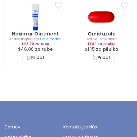
Heximar Ointment
Ornidazole
Active ingredient
Calcipotriol
Active ingredient
$118.79 za tube
$1.80 za pilulka
$46.00 za tube
$1.15 za pilulka
Přidat
Přidat
Domov
Kontaktujte Nás