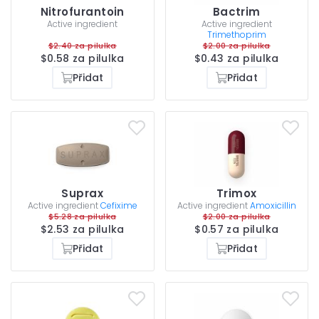
Nitrofurantoin
Bactrim
Active ingredient
Active ingredient
Trimethoprim
$2.40 za pilulka
$2.00 za pilulka
$0.58 za pilulka
$0.43 za pilulka
Přidat
Přidat
Suprax
Trimox
Active ingredient
Cefixime
Active ingredient
Amoxicillin
$5.28 za pilulka
$2.00 za pilulka
$2.53 za pilulka
$0.57 za pilulka
Přidat
Přidat