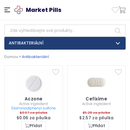
Market Pills
ANTIBAKTERIÁLNÍ
Domov
>
Antibakteriální
Aczone
Cefixime
Active ingredient
Active ingredient
Diaminodiphenyl sulfone
$0.07 za pilulka
$5.28 za pilulka
$0.06 za pilulka
$2.57 za pilulka
Přidat
Přidat