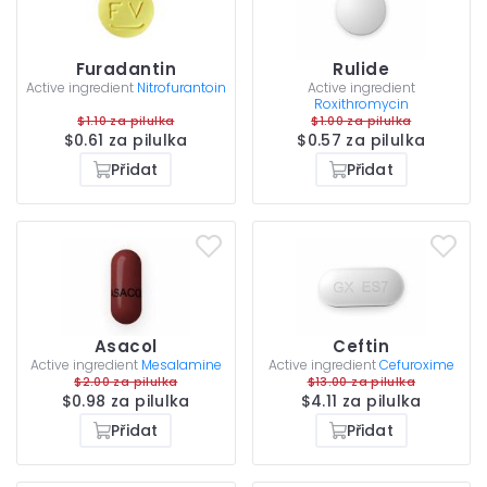
Furadantin
Rulide
Active ingredient
Nitrofurantoin
Active ingredient
Roxithromycin
$1.10 za pilulka
$1.00 za pilulka
$0.61 za pilulka
$0.57 za pilulka
Přidat
Přidat
Asacol
Ceftin
Active ingredient
Mesalamine
Active ingredient
Cefuroxime
$2.00 za pilulka
$13.00 za pilulka
$0.98 za pilulka
$4.11 za pilulka
Přidat
Přidat