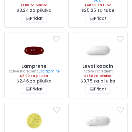
Acid
$1.00 za pilulka
$48.59 za tube
$0.24 za pilulka
$25.25 za tube
Přidat
Přidat
Lamprene
Levofloxacin
Active ingredient
Clofazimine
Active ingredient
$5.00 za pilulka
$1.88 za pilulka
$2.46 za pilulka
$0.75 za pilulka
Přidat
Přidat