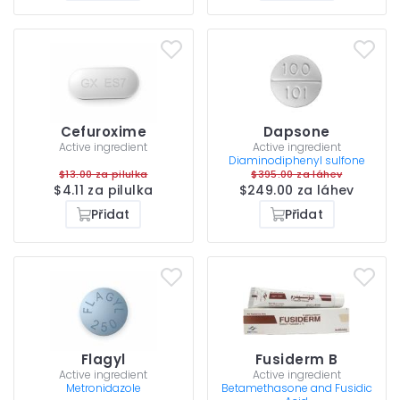
Cefuroxime
Dapsone
Active ingredient
Active ingredient
Diaminodiphenyl sulfone
$13.00 za pilulka
$395.00 za láhev
$4.11 za pilulka
$249.00 za láhev
Přidat
Přidat
Flagyl
Fusiderm B
Active ingredient
Active ingredient
Metronidazole
Betamethasone and Fusidic