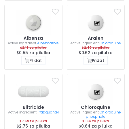
Albenza
Aralen
Active ingredient
Albendazole
Active ingredient
Chloroquine
$2.16 za pilulka
$2.40 za pilulka
$0.55 za pilulka
$0.62 za pilulka
Přidat
Přidat
Biltricide
Chloroquine
Active ingredient
Praziquantel
Active ingredient
Chloroquine
phosphate
$7.69 za pilulka
$1.64 za pilulka
$2.75 za pilulka
$0.64 za pilulka