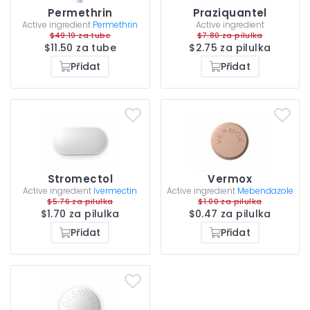
Permethrin
Praziquantel
Active ingredient
Permethrin
Active ingredient
$49.19 za tube
$7.80 za pilulka
$11.50 za tube
$2.75 za pilulka
Přidat
Přidat
Stromectol
Vermox
Active ingredient
Ivermectin
Active ingredient
Mebendazole
$5.76 za pilulka
$1.00 za pilulka
$1.70 za pilulka
$0.47 za pilulka
Přidat
Přidat