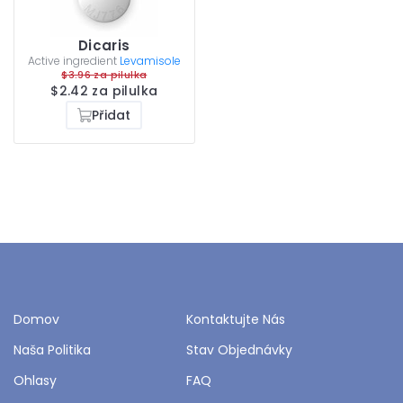
Dicaris
Active ingredient
Levamisole
$3.96 za pilulka
$2.42 za pilulka
Přidat
Domov
Kontaktujte Nás
Naša Politika
Stav Objednávky
Ohlasy
FAQ