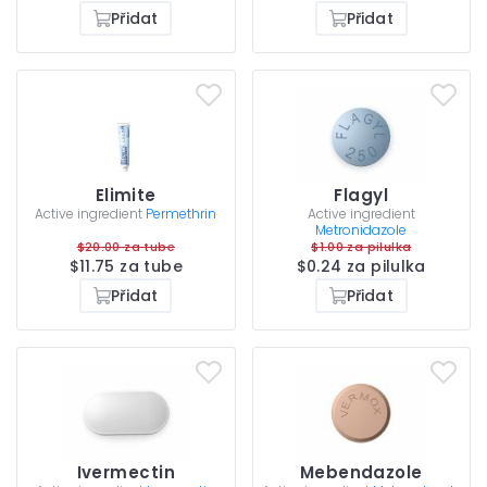
Přidat
Přidat
Elimite
Flagyl
Active ingredient
Permethrin
Active ingredient
Metronidazole
$20.00 za tube
$1.00 za pilulka
$11.75 za tube
$0.24 za pilulka
Přidat
Přidat
Ivermectin
Mebendazole