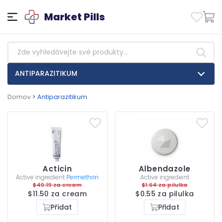
Market Pills
ANTIPARAZITIKUM
Domov
>
Antiparazitikum
Acticin
Albendazole
Active ingredient
Permethrin
Active ingredient
$49.19 za cream
$1.64 za pilulka
$11.50 za cream
$0.55 za pilulka
Přidat
Přidat