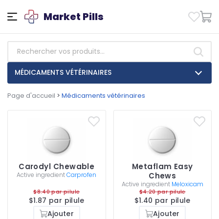
Market Pills
MÉDICAMENTS VÉTÉRINAIRES
Page d'accueil
>
Médicaments vétérinaires
Carodyl Chewable
Metaflam Easy
Active ingredient
Carprofen
Chews
Active ingredient
Meloxicam
$8.40 par pilule
$4.20 par pilule
$1.87 par pilule
$1.40 par pilule
Ajouter
Ajouter