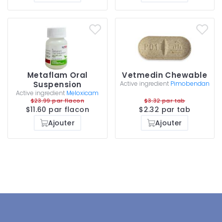
Metaflam Oral
Vetmedin Chewable
Suspension
Active ingredient
Pimobendan
Active ingredient
Meloxicam
$23.99 par flacon
$3.32 par tab
$11.60 par flacon
$2.32 par tab
Ajouter
Ajouter