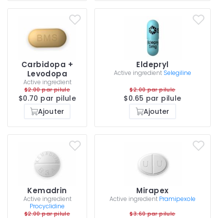
Carbidopa +
Eldepryl
Levodopa
Active ingredient
Selegiline
Active ingredient
$2.00 par pilule
$2.00 par pilule
$0.70 par pilule
$0.65 par pilule
Ajouter
Ajouter
Kemadrin
Mirapex
Active ingredient
Active ingredient
Pramipexole
Procyclidine
$2.00 par pilule
$3.60 par pilule