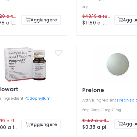
30g
$22.20 a tube
$49.19 a tube
Aggiungere
Aggiu
$10.75 a tube
$11.50 a tube
dowart
Prelone
e ingredient
Podophyllum
Active ingredient
Prednisol
5mg
10mg
20mg
40mg
$1.52 a pillola
$53.99 a flacone
Aggiu
Aggiungere
$0.38 a pillola
$26.00 a flacone