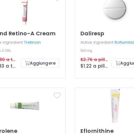
nd Retino-A Cream
Daliresp
e ingredient
Tretinoin
Active ingredient
Roflumilas
%
0.05%
500mg
$26.80 a tube
$2.76 a pillola
Aggiungere
Aggiu
$13.93 a tube
$1.22 a pillola
rolene
Eflornithine