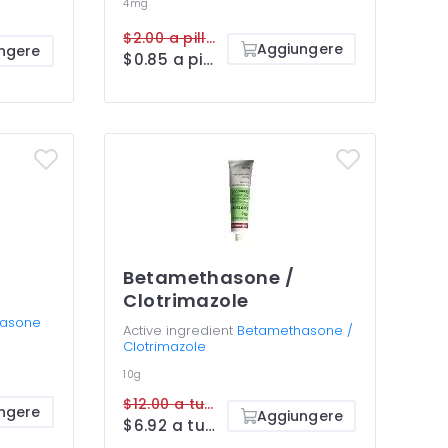
4mg
$2.00 a pillola
Aggiungere
ngere
$0.85 a pillola
Betamethasone /
Clotrimazole
asone
Active ingredient
Betamethasone /
Clotrimazole
10g
$12.00 a tube
ngere
Aggiungere
$6.92 a tube