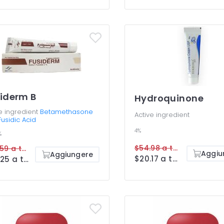
iderm B
Hydroquinone
e ingredient
Betamethasone
Active ingredient
usidic Acid
4%
%
$54.98 a tube
$48.59 a tube
Aggiu
Aggiungere
$20.17 a tube
$25.25 a tube