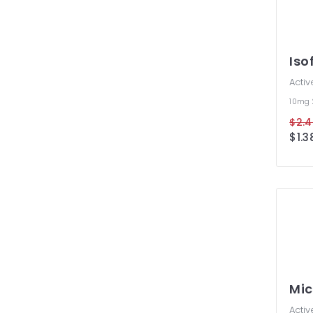
Iso
Activ
10mg
Mic
Activ