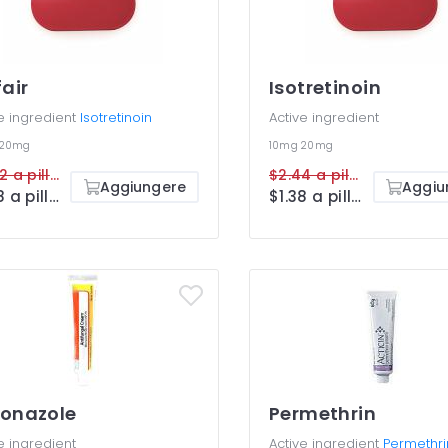
fair
Isotretinoin
e ingredient
Isotretinoin
Active ingredient
20mg
10mg
20mg
$2.42 a pillola
$2.44 a pillola
Aggiungere
Aggiu
$1.38 a pillola
$1.38 a pillola
onazole
Permethrin
e ingredient
Active ingredient
Permethri