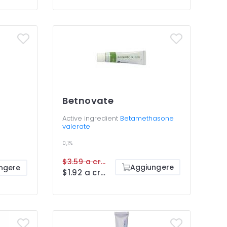
Betnovate
Active ingredient
Betamethasone
valerate
0,1%
$3.59 a cream
Aggiungere
ngere
$1.92 a cream