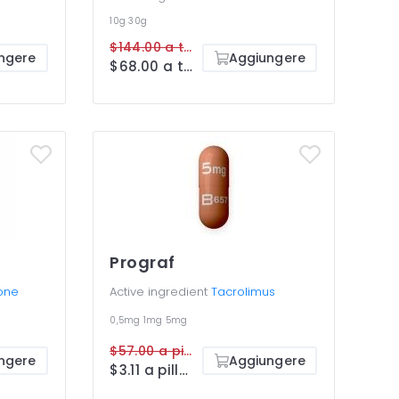
10g
30g
$144.00 a tube
ngere
Aggiungere
$68.00 a tube
Prograf
one
Active ingredient
Tacrolimus
0,5mg
1mg
5mg
$57.00 a pillola
ngere
Aggiungere
$3.11 a pillola