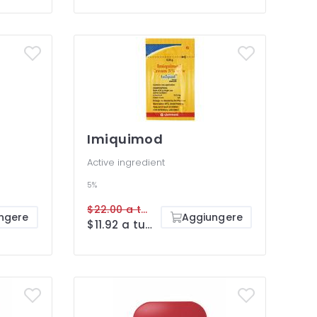
Imiquimod
Active ingredient
5%
$22.00 a tube
ngere
Aggiungere
$11.92 a tube