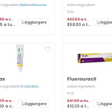
e ingredient
Betamethasone
Active ingredient
13.9%
$20.89 a tube
$93.59 a tube
Aggiungere
Aggiu
$8.25 a tube
$58.00 a tube
ax
Fluorouracil
e ingredient
Crotamiton
Active ingredient
1%
5%
$22.79 a cream
$41.99 a tube
Aggiungere
Aggiu
$10.00 a cream
$10.20 a tube