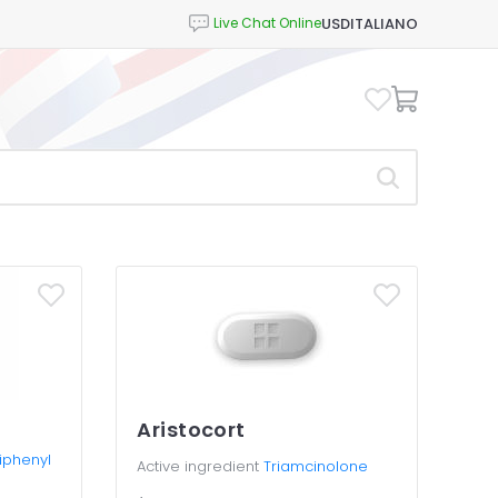
USD
ITALIANO
Aristocort
iphenyl
Active ingredient
Triamcinolone