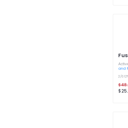
Fus
Activ
and F
2/0.12