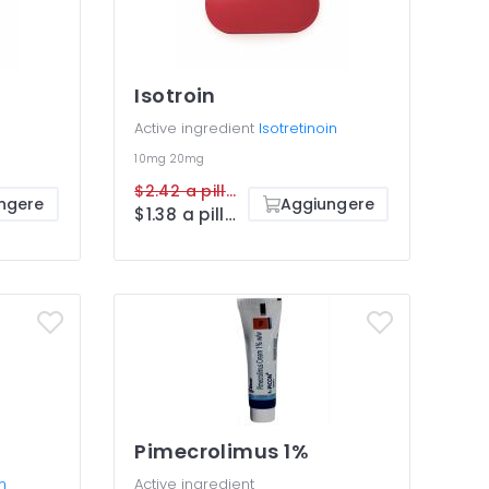
Isotroin
Active ingredient
Isotretinoin
10mg
20mg
$2.42 a pillola
ngere
Aggiungere
$1.38 a pillola
Pimecrolimus 1%
n
Active ingredient