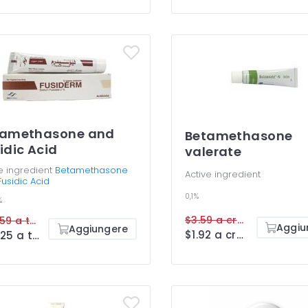
tamethasone and
Betamethasone
idic Acid
valerate
e ingredient
Betamethasone
Active ingredient
usidic Acid
0,1%
%
$3.59 a cream
$48.59 a tube
Aggiu
Aggiungere
$1.92 a cream
$25.25 a tube