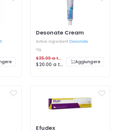
Desonate Cream
t
Active ingredient
Desonide
10g
$35.99 a tube
ngere
Aggiungere
$20.00 a tube
Efudex