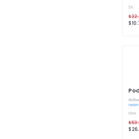
2%
Po
Activ
resin
10ml