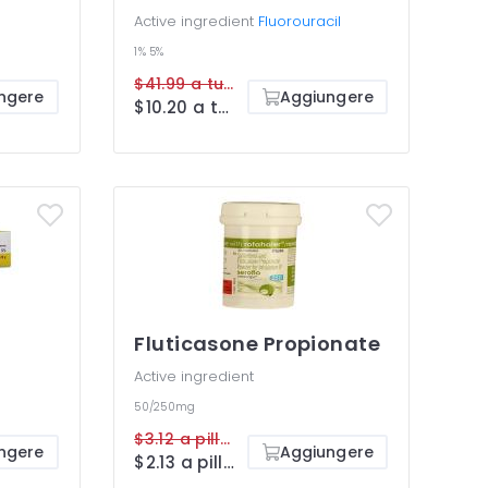
Active ingredient
Fluorouracil
1%
5%
$41.99 a tube
ngere
Aggiungere
$10.20 a tube
Fluticasone Propionate
Active ingredient
50/250mg
$3.12 a pillola
ngere
Aggiungere
$2.13 a pillola