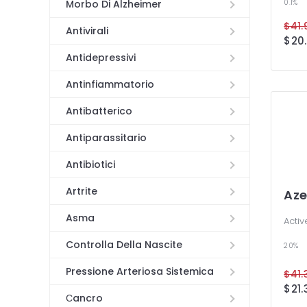
0.1%
Morbo Di Alzheimer
Antivirali
Antidepressivi
Antinfiammatorio
Antibatterico
Antiparassitario
Antibiotici
Artrite
Aze
Asma
Activ
Controlla Della Nascite
20%
Pressione Arteriosa Sistemica
Сancro