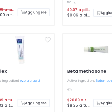
100mg
$41.99 a tube
$0.07 a pillola
Aggiungere
Aggiu
$20.00 a tube
$0.06 a pillola
lex
Betamethasone
e ingredient
Azelaic acid
Active ingredient
Betameth
0.1%
$41.39 a tube
$20.89 a tube
Aggiungere
Aggiu
$21.33 a tube
$8.25 a tube