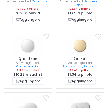
Active ingredient
Gemfibrozil
Active ingredient
Bempedoic
acid
$3.00 a pillola
$2.64 a pillola
$1.21 a pillola
$1.85 a pillola
Aggiungere
Aggiungere
Questran
Roszet
Active ingredient
Active ingredient
Cholestyramine
Rosuvastatin/Ezetimibe
$18.00 a sachet
$2.40 a pillola
$10.22 a sachet
$1.34 a pillola
Aggiungere
Aggiungere