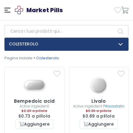
Market Pills
COLESTEROLO
Pagina iniziale
>
Colesterolo
Bempedoic acid
Livalo
Active ingredient
Active ingredient
Pitavastatin
$2.20 a pillola
$3.36 a pillola
$0.73 a pillola
$0.89 a pillola
Aggiungere
Aggiungere