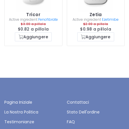
Tricor
Zetia
Active ingredient
Fenofibrate
Active ingredient
Ezetimibe
$3.00 a pillola
$2.00 a pillola
$0.82 a pillola
$0.98 a pillola
Aggiungere
Aggiungere
Pagina Iniziale
Contattaci
La Nostra Politica
Stato Dell'ordine
Testimonianze
FAQ